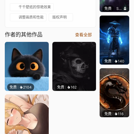
千千壁纸的惊艳效果
免费
SomethingEPIC
调整画质和性能
版权声明
作者的其他作品
查看全部
免费
140
ender
免费
2104
免费
162
免费
116
ender