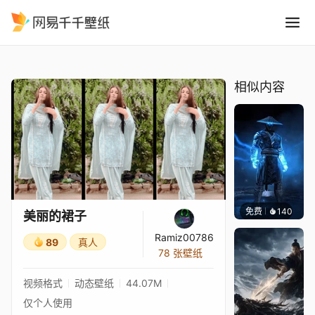
美丽的裙子
精选
美丽的裙子
相似内容
免费
140
ender
美丽的裙子
Ramiz00786
89
真人
78 张壁纸
视频格式
动态壁纸
44.07M
仅个人使用