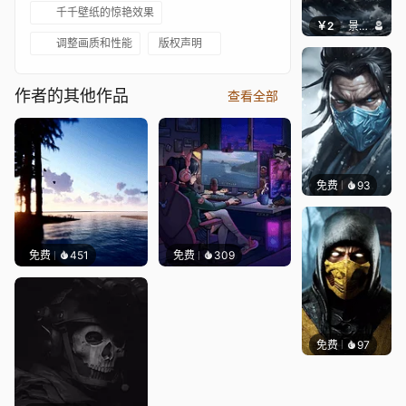
千千壁纸的惊艳效果
￥2
景毅6688
调整画质和性能
版权声明
作者的其他作品
查看全部
免费
93
Niara
免费
451
免费
309
免费
97
ender