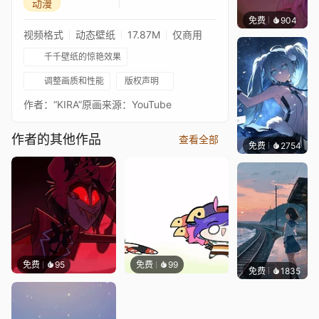
动漫
免费
904
辰东壁
视频格式
动态壁纸
17.87M
仅商用
千千壁纸的惊艳效果
调整画质和性能
版权声明
作者：“KIRA”原画来源：YouTube
作者的其他作品
查看全部
免费
2754
冷鸟ha
免费
95
免费
99
免费
1835
辰东