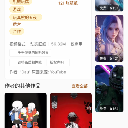
机械玩偶
121 张壁纸
免费
157
好看壁
游戏
玩具熊的五夜
后宫
合作
视频格式
动态壁纸
56.82M
仅商用
千千壁纸的惊艳效果
免费
421
好看壁
调整画质和性能
版权声明
作者: "Dau" 原画来源: YouTube
作者的其他作品
查看全部
免费
164
ender