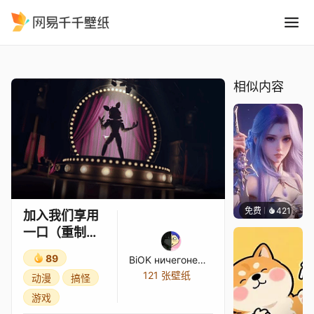
加入我们享用一口重制版#by JT M
精选
加入我们享用一口（重制版）#by JT Music（FNAF SISTER LOCATION 歌曲）[SFM]
相似内容
免费
421
好看壁
加入我们享用
一口（重制
版）#by JT
89
BiOK ничегонеДЕЛАЛ
Music（FNAF
121 张壁纸
动漫
搞怪
SISTER
游戏
LOCATION 歌