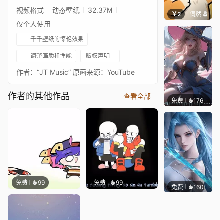
曲）[SFM]
视频格式
动态壁纸
32.37M
￥2
偶然
仅个人使用
千千壁纸的惊艳效果
调整画质和性能
版权声明
作者：“JT Music” 原画来源：YouTube
作者的其他作品
查看全部
免费
176
｡✧Ma
免费
99
免费
99
免费
160
好看壁