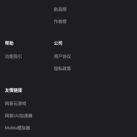
新品榜
作者榜
帮助
公司
功能指引
用户协议
隐私政策
友情链接
网易云游戏
网易UU加速器
MuMu模拟器