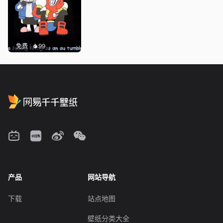
免费
99
产品
网站导航
下载
站点地图
壁纸分类大全