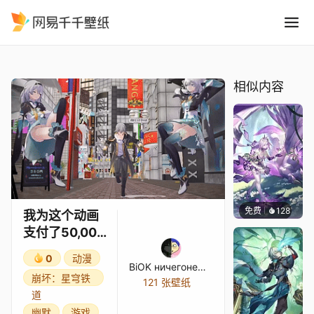
我为这个动画支付了50,000 Stel
精选
我为这个动画支付了50,000 Stellar Jades
相似内容
免费
128
John 
我为这个动画
支付了50,000
Stellar Jades
0
动漫
BiOK ничегонеДЕЛАЛ
崩坏：星穹铁
121 张壁纸
道
幽默
游戏