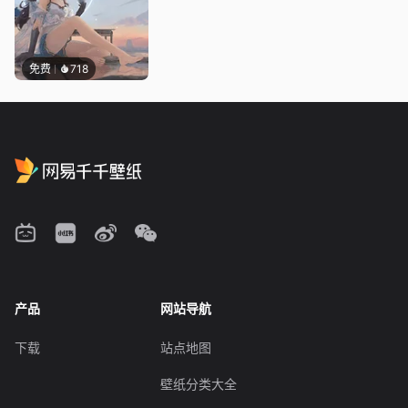
免费
718
产品
网站导航
下载
站点地图
壁纸分类大全