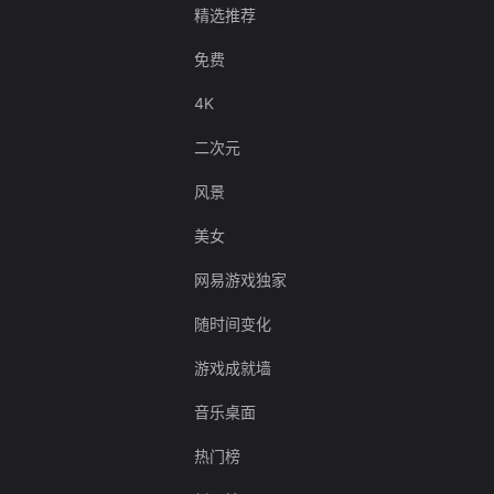
精选推荐
免费
4K
二次元
风景
美女
网易游戏独家
随时间变化
游戏成就墙
音乐桌面
热门榜