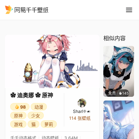
迪奥娜 原神
精选
✿ 迪奥娜 ✿ 原神
相似内容
免费
145
渔小小
✿ 迪奥娜 ✿ 原神
98
动漫
Sharl♱☙
原神
少女
114 张壁纸
游戏
猫
萝莉
千千动态格式
动态壁纸
3.64M