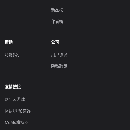
新品榜
作者榜
帮助
公司
功能指引
用户协议
隐私政策
友情链接
网易云游戏
网易UU加速器
MuMu模拟器