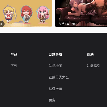
04
免费
378
产品
网站导航
帮助
下载
站点地图
功能指引
壁纸分类大全
精选推荐
免费