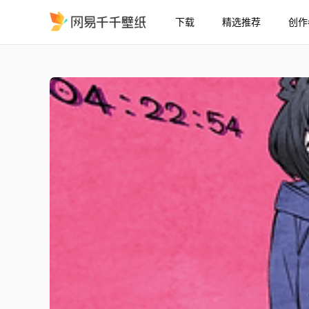
下载
精选推荐
创作
Miko Yotsuya
精选
Miko Yotsuya