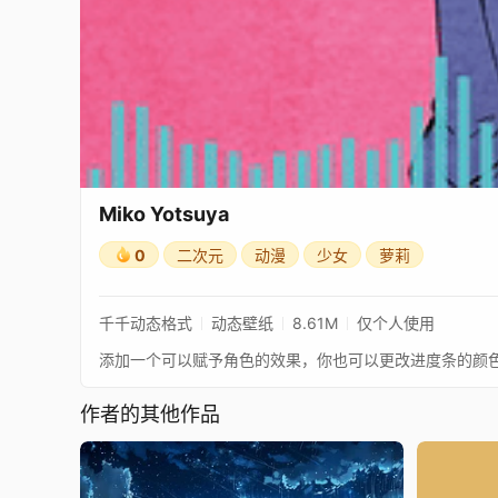
Miko Yotsuya
0
二次元
动漫
少女
萝莉
千千动态格式
动态壁纸
8.61M
仅个人使用
添加一个可以赋予角色的效果，你也可以更改进度条的颜色和
作者的其他作品