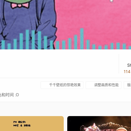
S
11
千千壁纸的惊艳效果
调整画质和性能
版
时间 :D