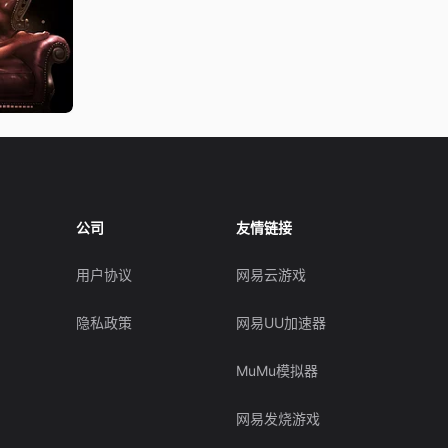
公司
友情链接
用户协议
网易云游戏
隐私政策
网易UU加速器
MuMu模拟器
网易发烧游戏