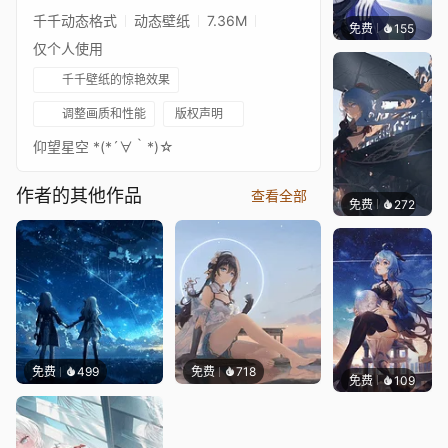
千千动态格式
动态壁纸
7.36M
免费
155
Tikzit
仅个人使用
千千壁纸的惊艳效果
调整画质和性能
版权声明
仰望星空 *(*´∀｀*)☆
作者的其他作品
查看全部
免费
272
｡✧Ma
免费
499
免费
718
免费
109
Sharl