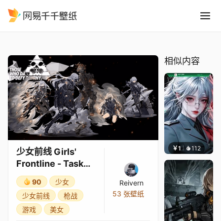
少女前线 Girls Frontline - Tas
精选
少女前线 Girls' Frontline - Task Force DEFY (Parallax)
相似内容
￥1
112
宅婳氏
少女前线 Girls'
Frontline - Task
Force DEFY
90
少女
Reivern
(Parallax)
53 张壁纸
少女前线
枪战
游戏
美女