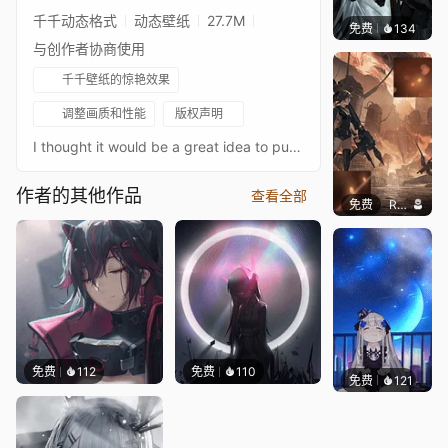
千千动态格式
动态壁纸
27.7M
免费
134
V i w 
与创作者协商使用
千千壁纸的惊艳效果
调整画质和性能
版权声明
I thought it would be a great idea to put the entire DEFY team together with their damaged artwork into a parallax wallpaper. Customizable Properties: - Character display options- Mouse influence- Delay- DEFY emblem display- Background color customization (Scheme Color)- Ember- Smoke cloud- Music (Isomer and Mirror Stage)少女前線소녀전선ドールズフロントライン
作者的其他作品
查看全部
免费
Reivern
免费
112
免费
110
免费
121
Jose 