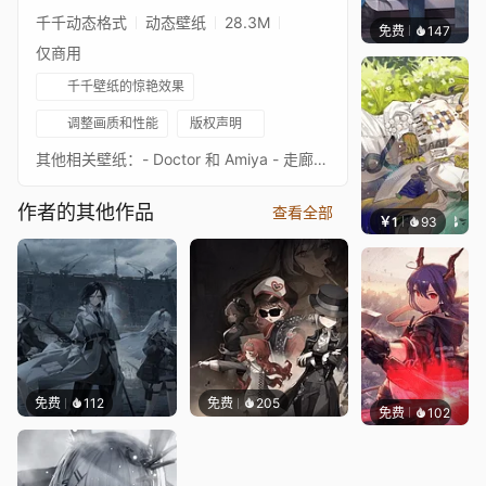
千千动态格式
动态壁纸
28.3M
免费
147
Kijeth
仅商用
千千壁纸的惊艳效果
调整画质和性能
版权声明
其他相关壁纸：- Doctor 和 Amiya - 走廊 其他主屏幕背景：- Rhodes Island（夜晚）- Victoria - Siesta - Kazimierz - Ursus 명일방주アークナイ츠
作者的其他作品
查看全部
￥1
93
冷鸟ha
免费
112
免费
205
免费
102
Kyllar