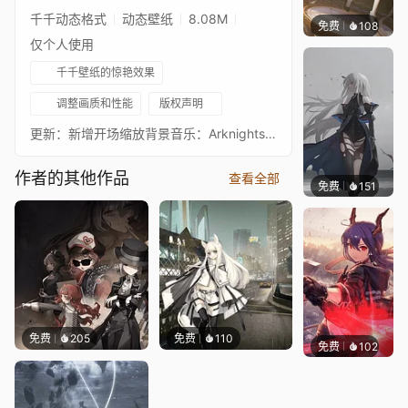
千千动态格式
动态壁纸
8.08M
免费
108
Kijeth
仅个人使用
千千壁纸的惊艳效果
调整画质和性能
版权声明
更新：新增开场缩放背景音乐：Arknights OST - Loneliness______________________________我……想加入罗德岛。你的眼睛……让我想起了我曾经认识的某个人。我遇到过一个男孩，他说他的哥哥宁愿上绞刑架也不愿向敌人乞求宽恕……所以他打算穿越雪原，他打算走遍整个Ursus……但他没有和我们一起来。我曾以为他是我见过的最理想主义的人。但现在，你和Amiya改变了我的看法……也许理想可以是一种信仰。你的眼睛，和那个男孩的，真的很像。只是，你没有他那么坚定。你要温柔得多……让我走吧。我的兄弟姐妹们在等我……父亲……我真是个傻瓜。请原谅我。명일방주アークナイツ
作者的其他作品
查看全部
免费
151
Kijeth
免费
205
免费
110
免费
102
Kyllar