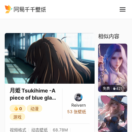
月姫 Tsukihime -A piece of b
精选
月姫 Tsukihime -A piece of blue glass moon- Main Intro
相似内容
免费
421
好看壁
月姫 Tsukihime -A
piece of blue glass
moon- Main Intro
Reivern
0
动漫
53 张壁纸
游戏
视频格式
动态壁纸
68.78M