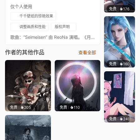
仅个人使用
免费
176
｡✧Ma
千千壁纸的惊艳效果
调整画质和性能
版权声明
歌曲：“Seimeisen” 由 ReoNa 演唱。《月姬》重制版最初于12年前宣布。等待已久，现在终于要实现了。
作者的其他作品
查看全部
免费
160
好看壁
免费
205
免费
110
免费
240
好看壁