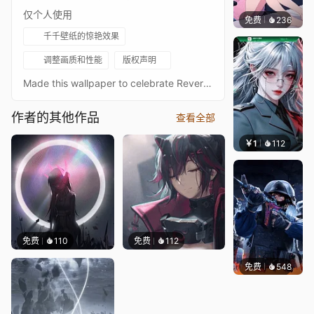
仅个人使用
免费
236
好看壁
千千壁纸的惊艳效果
调整画质和性能
版权声明
Made this wallpaper to celebrate Reverse Collapse release date announcement. This is based on a screenshot from the old dev stream a long time ago when the game was first revealed.URNC version here:https://steamcommunity.com/sharedfiles/filedetails/?id=3340830645 Customizable Properties: Audio Response Toggle Parallax Toggle Mouse Delay Slider Camera Zoom Slider Logo Distortion Display Toggle Background Music: Girls' Frontline OST - NIHILISM.B Link to Steam page: Reverse Collapse: Code Name Bakery Game releases on March 22, mark your calendars!Tags:#少女前線 #少女前线 #소녀전선 #ドールズフロントライン
作者的其他作品
查看全部
￥1
112
宅婳氏
免费
110
免费
112
免费
548
小鬼