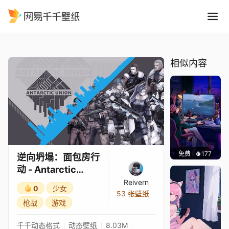
逆向坍塌：面包房行动 - Antarctic
精选
逆向坍塌：面包房行动 - Antarctic Union (Parallax)
相似内容
免费
177
𝑬𝒗𝒆𝑾𝒊𝒏
逆向坍塌：面包房行
动 - Antarctic
Union (Parallax)
Reivern
0
少女
53 张壁纸
枪战
游戏
千千动态格式
动态壁纸
8.03M