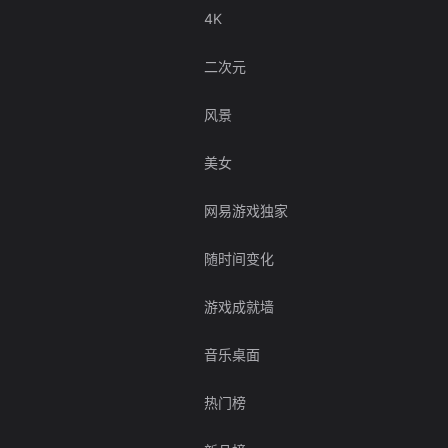
4K
二次元
风景
美女
网易游戏独家
随时间变化
游戏成就墙
音乐桌面
热门榜