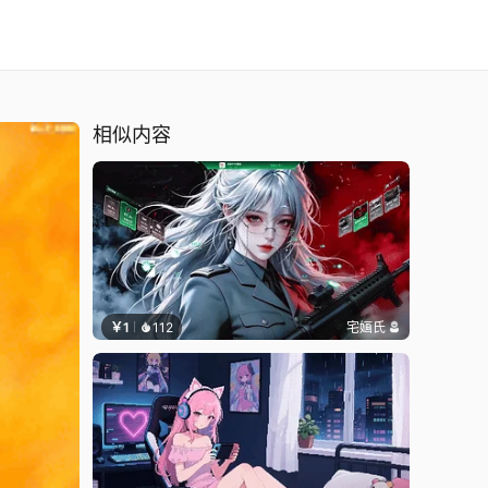
相似内容
￥1
112
宅婳氏