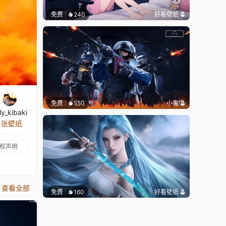
免费
240
好看壁纸
免费
550
小鬼
lly_kibaki
7 张壁纸
权声明
查看全部
免费
160
好看壁纸