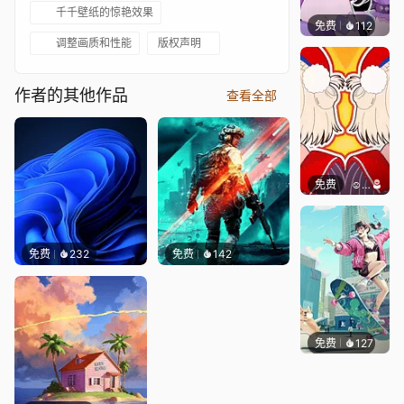
千千壁纸的惊艳效果
免费
112
渔小小
调整画质和性能
版权声明
作者的其他作品
查看全部
免费
☺AYANOKOUJI♫♣KIYOTAKA☺
免费
232
免费
142
免费
127
TheBe