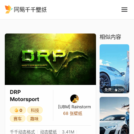
DRP Motorsport
精选
DRP Motorsport
相似内容
免费
299
Ado
DRP
Motorsport
[UBM] Rainstorm
0
科技
68 张壁纸
赛车
趣味
千千动态格式
动态壁纸
3.41M