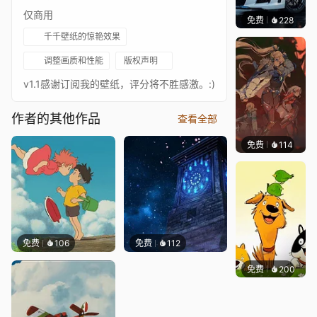
仅商用
免费
228
Ado
千千壁纸的惊艳效果
调整画质和性能
版权声明
v1.1感谢订阅我的壁纸，评分将不胜感激。:)
作者的其他作品
查看全部
免费
114
Nesu
免费
106
免费
112
免费
200
渔小小