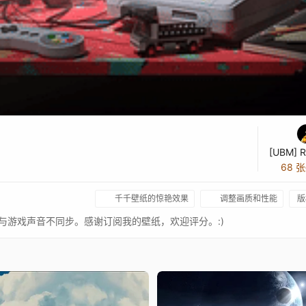
[UBM] R
68 
千千壁纸的惊艳效果
调整画质和性能
版
画面与游戏声音不同步。感谢订阅我的壁纸，欢迎评分。:)