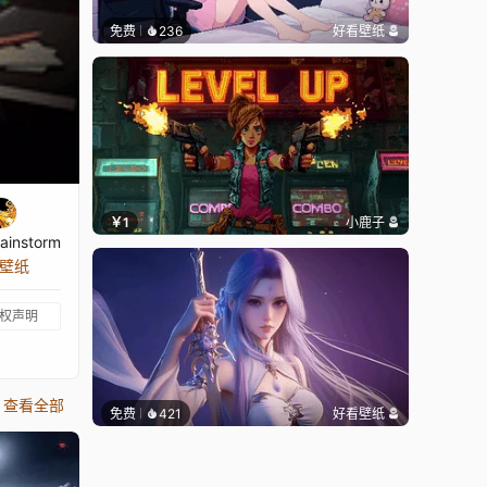
免费
236
好看壁纸
￥1
小鹿子
ainstorm
张壁纸
权声明
查看全部
免费
421
好看壁纸