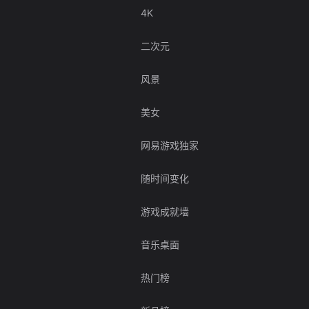
4K
二次元
风景
美女
网易游戏独家
随时间变化
游戏成就墙
音乐桌面
热门榜