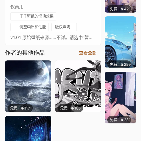
仅商用
免费
421
好看壁
千千壁纸的惊艳效果
调整画质和性能
版权声明
v1.01 原始壁纸来源……不详。请选中“暂停”参数以避免画面与游戏声音不同步。感谢订阅我的壁纸，欢迎评分。:)
作者的其他作品
查看全部
免费
299
Ado
免费
117
免费
185
免费
231
好看壁