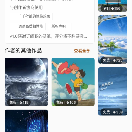
与创作者协商使用
￥1
156
豆子酱e
千千壁纸的惊艳效果
调整画质和性能
版权声明
v1.0感谢订阅我的壁纸，评分将不胜感激。:)
作者的其他作品
查看全部
免费
725
豆子酱e
免费
119
免费
106
免费
339
冰茶Ln