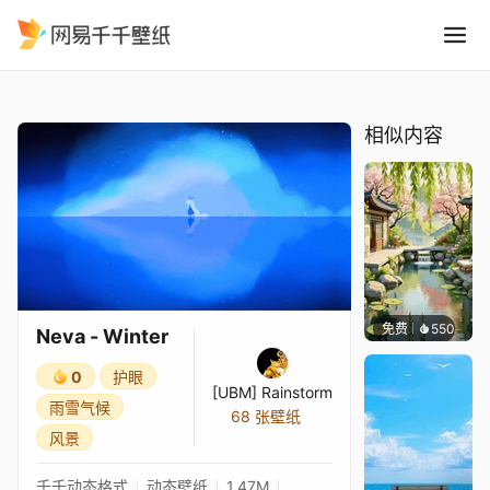
Neva - Winter
精选
Neva - Winter
相似内容
免费
550
渔小小
Neva - Winter
0
护眼
[UBM] Rainstorm
雨雪气候
68 张壁纸
风景
千千动态格式
动态壁纸
1.47M