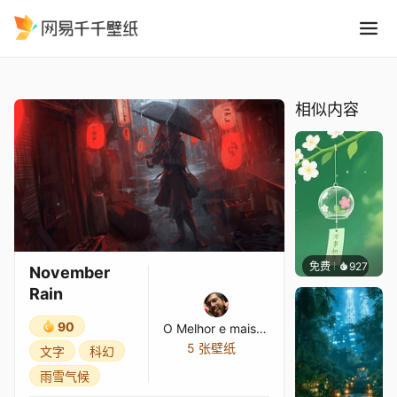
November Rain
精选
November Rain
相似内容
免费
927
好看壁
November
Rain
90
O Melhor e mais Humilde
5 张壁纸
文字
科幻
雨雪气候