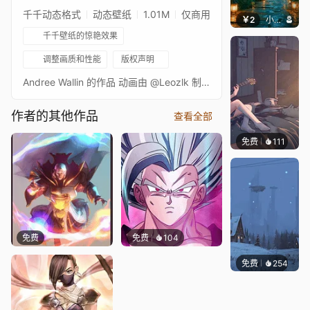
千千动态格式
动态壁纸
1.01M
仅商用
￥2
小皮球
千千壁纸的惊艳效果
调整画质和性能
版权声明
Andree Wallin 的作品 动画由 @Leozlk 制作
作者的其他作品
查看全部
免费
111
Melon
免费
免费
104
免费
254
Syxap