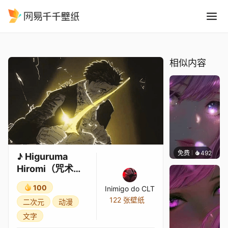
Higuruma Hiromi咒术回战 Tri
精选
♪ Higuruma Hiromi（咒术回战）| Tribunal | AniRap
相似内容
免费
492
辰东壁
♪ Higuruma
Hiromi（咒术回
战）| Tribunal |
100
Inimigo do CLT
AniRap
122 张壁纸
二次元
动漫
文字