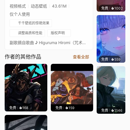
视频格式
动态壁纸
43.61M
免费
1002
辰东
仅个人使用
千千壁纸的惊艳效果
调整画质和性能
版权声明
副歌摘自歌曲 ♪ Higuruma Hiromi（咒术回战）| 歌手 Anirap 的法庭。以下是他的 YouTube 频道链接
作者的其他作品
查看全部
免费
559
辰东壁
免费
168
免费
159
免费
1146
辰东壁