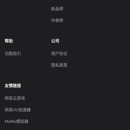
新品榜
作者榜
帮助
公司
功能指引
用户协议
隐私政策
友情链接
网易云游戏
网易UU加速器
MuMu模拟器