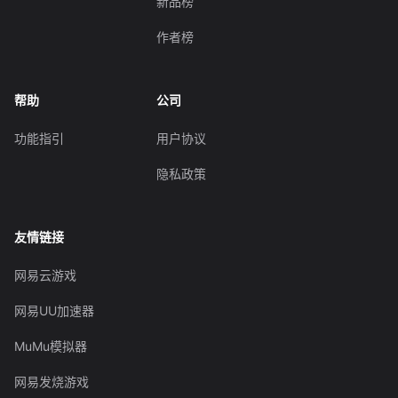
新品榜
作者榜
帮助
公司
功能指引
用户协议
隐私政策
友情链接
网易云游戏
网易UU加速器
MuMu模拟器
网易发烧游戏