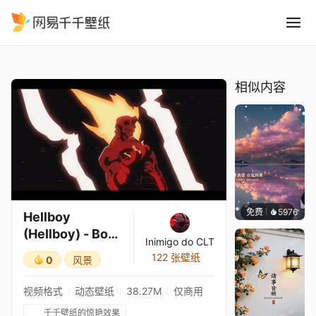
Hellboy Hellboy - Bom Sam
精选
Hellboy (Hellboy) - Bom Samaritano | M4rkim
相似内容
免费
5976
冰茶L
Hellboy
(Hellboy) - Bom
Inimigo do CLT
Samaritano |
122 张壁纸
0
风景
M4rkim
视频格式
动态壁纸
38.27M
仅商用
千千壁纸的惊艳效果