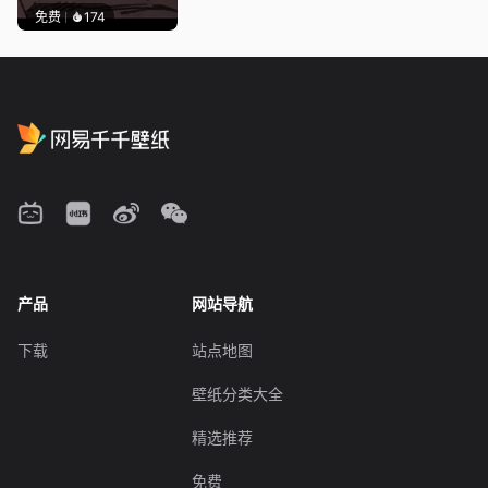
免费
174
产品
网站导航
下载
站点地图
壁纸分类大全
精选推荐
免费