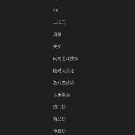
4K
二次元
风景
美女
网易游戏独家
随时间变化
游戏成就墙
音乐桌面
热门榜
新品榜
作者榜