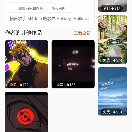
￥1
217
渔小小
调整画质和性能
版权声明
摘自歌手 M4rkim 的歌曲 Hellboy (Hellboy) - Bom Samaritano 的副歌。以下是他 YouTube 频道的链接
作者的其他作品
查看全部
免费
574
渔小小
免费
172
免费
185
免费
351
冰茶Ln