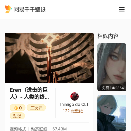
Eren进击的巨人- 人类的终结 M
精选
Eren（进击的巨人）- 人类的终结 | M4rkim | 终章
相似内容
免费
2354
辰东
Eren（进击的巨
人）- 人类的终结
| M4rkim | 终章
Inimigo do CLT
0
二次元
122 张壁纸
动漫
视频格式
动态壁纸
67.43M