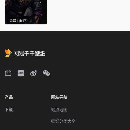
免费
171
产品
网站导航
下载
站点地图
壁纸分类大全