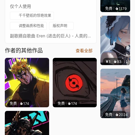
仅个人使用
免费
1179
辰东壁
千千壁纸的惊艳效果
调整画质和性能
版权声明
副歌摘自歌曲 Eren (进击的巨人) - 人类的终结 | 歌手 M4rkim 的尾声。以下是他 YouTube 频道的链接
作者的其他作品
查看全部
￥1
93
辰东壁
免费
174
免费
174
免费
2024
辰东