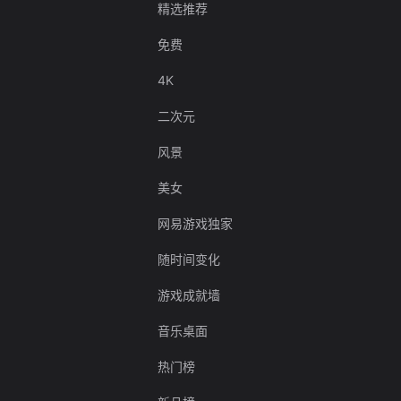
精选推荐
免费
4K
二次元
风景
美女
网易游戏独家
随时间变化
游戏成就墙
音乐桌面
热门榜