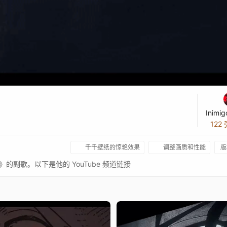
Inimig
122
千千壁纸的惊艳效果
调整画质和性能
版
 无限》的副歌。以下是他的 YouTube 频道链接