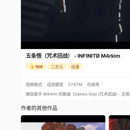
五条悟（咒术回战） - INFINITØ M4rkim
106
二次元
动漫
视频格式
动态壁纸
57.67M
仅商用
摘自歌手 M4rkim 的歌曲《Satoru Gojo (咒术回战) -
作者的其他作品