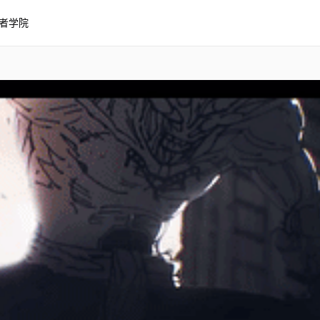
者学院
 M4rkim