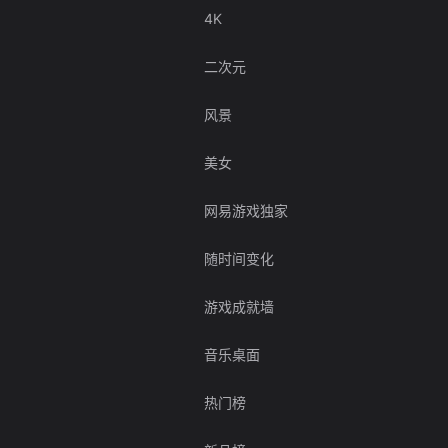
4K
二次元
风景
美女
网易游戏独家
随时间变化
游戏成就墙
音乐桌面
热门榜