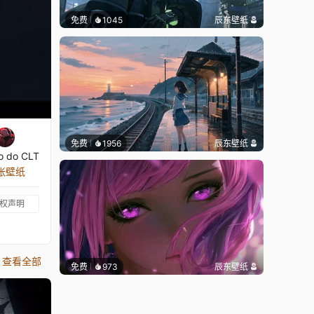
免费
1045
辰东壁纸
免费
1956
辰东壁纸
o do CLT
 张壁纸
权声明
查看全部
免费
973
辰东壁纸