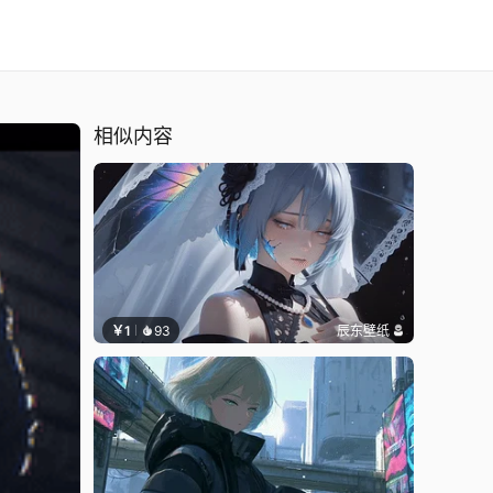
相似内容
￥1
93
辰东壁纸