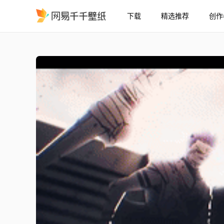
下载
精选推荐
创作
五条悟咒术回战 - INFINITØ
精选
五条悟（咒术回战） - INFINITØ M4rkim