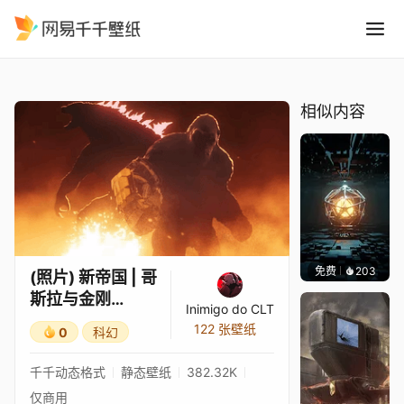
照片 新帝国 哥斯拉与金刚 Monster
精选
(照片) 新帝国 | 哥斯拉与金刚 (Monsterverse) | Papyrus Da Batata
相似内容
免费
203
Meowl
(照片) 新帝国 | 哥
斯拉与金刚
Inimigo do CLT
(Monsterverse)
122 张壁纸
0
科幻
| Papyrus Da
Batata
千千动态格式
静态壁纸
382.32K
仅商用