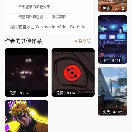
千千壁纸的惊艳效果
免费
butcho
调整画质和性能
版权声明
照片取自歌曲“O Novo Império | Godzilla e Kong (Monsterverse)”，由歌手Papyrus Da Batata演唱。歌手频道链接如下
作者的其他作品
查看全部
￥4
111
楚梦缘
免费
182
免费
174
免费
192
Syxap