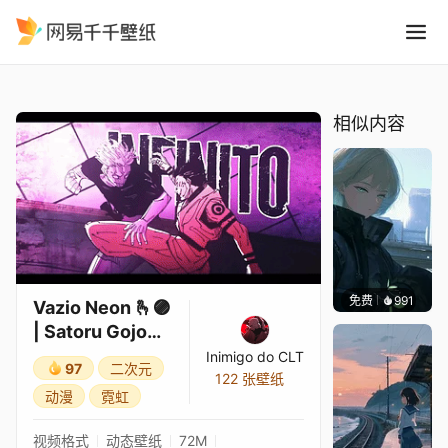
Vazio Neon Satoru Gojo Pt
精选
Vazio Neon 🫰🟣 | Satoru Gojo (Pt II) | Neow Part.@MKTMusicZ
相似内容
免费
991
辰东壁
Vazio Neon 🫰🟣
| Satoru Gojo
(Pt II) | Neow
Inimigo do CLT
97
二次元
Part.@MKTMus
122 张壁纸
动漫
霓虹
icZ
视频格式
动态壁纸
72M