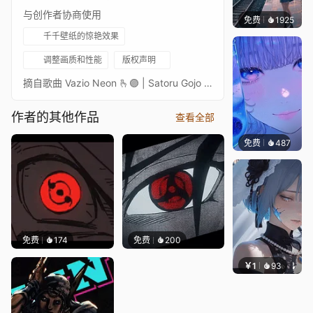
与创作者协商使用
免费
1925
辰东壁
千千壁纸的惊艳效果
调整画质和性能
版权声明
摘自歌曲 Vazio Neon 🫰🟣 | Satoru Gojo (Pt II) ，歌手 Neow。以下是他的 YouTube 频道链接
作者的其他作品
查看全部
免费
487
辰东壁
免费
174
免费
200
￥1
93
辰东壁