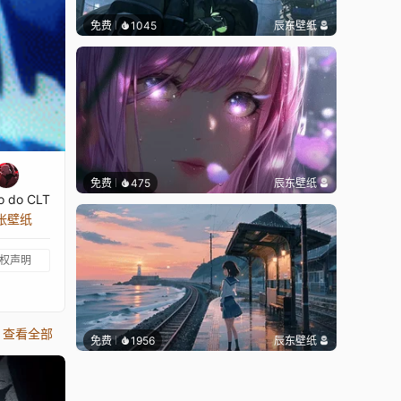
免费
1045
辰东壁纸
免费
475
辰东壁纸
o do CLT
 张壁纸
权声明
查看全部
免费
1956
辰东壁纸