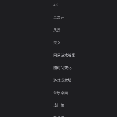
4K
二次元
风景
美女
网易游戏独家
随时间变化
游戏成就墙
音乐桌面
热门榜