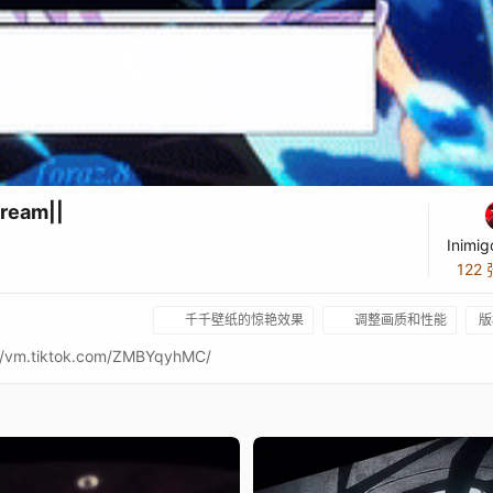
ream||
Inimig
122
千千壁纸的惊艳效果
调整画质和性能
版
/vm.tiktok.com/ZMBYqyhMC/