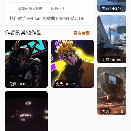
免费
247
Syxap
调整画质和性能
版权声明
摘自歌手 M4rkim 的歌曲 EXPANSÃO DE DOMÍNIO（Dabura Karaba）的副歌。以下是他的 YouTube 频道链接
作者的其他作品
查看全部
免费
189
Syxap
免费
168
免费
172
免费
butcho