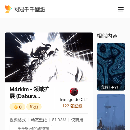
M4rkim - 领域扩展 Dabura K
精选
M4rkim - 领域扩展 (Dabura Karaba)
相似内容
免费
91
Parme
M4rkim - 领域扩
展 (Dabura
Inimigo do CLT
Karaba)
122 张壁纸
0
科幻
视频格式
动态壁纸
81.03M
仅商用
千千壁纸的惊艳效果