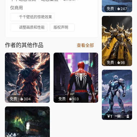
仅商用
免费
247
Syxap
千千壁纸的惊艳效果
调整画质和性能
版权声明
作者的其他作品
查看全部
免费
98
渔小小
免费
304
免费
103
￥1
巽九Nine