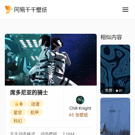
席多尼亚的骑士
精选
席多尼亚的骑士
相似内容
免费
91
Parme
席多尼亚的骑士
0
动漫
Chill Knight
星空
机甲
45 张壁纸
科幻
千千动态格式
动态壁纸
2.16M