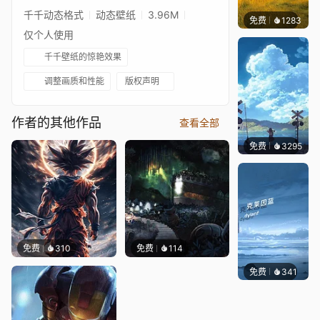
千千动态格式
动态壁纸
3.96M
免费
1283
叮叮
仅个人使用
千千壁纸的惊艳效果
调整画质和性能
版权声明
作者的其他作品
查看全部
免费
3295
星梦
免费
310
免费
114
免费
341
冰茶Ln