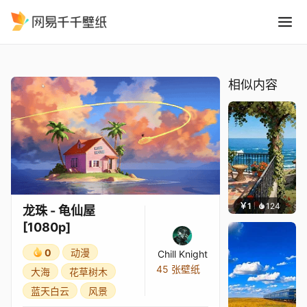
龙珠 - 龟仙屋 1080p
精选
龙珠 - 龟仙屋 [1080p]
相似内容
￥1
124
叮叮当
龙珠 - 龟仙屋
[1080p]
0
动漫
Chill Knight
45 张壁纸
大海
花草树木
蓝天白云
风景