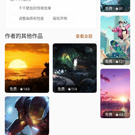
千千壁纸的惊艳效果
免费
91
辰东壁
调整画质和性能
版权声明
作者的其他作品
查看全部
免费
127
TheBe
免费
149
免费
114
免费
483
ROUM