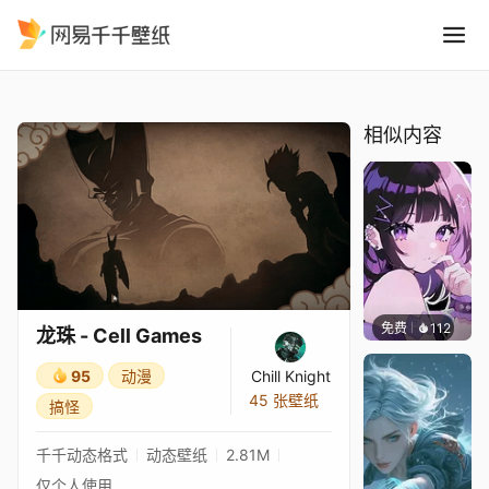
龙珠 - Cell Games
精选
龙珠 - Cell Games
相似内容
免费
112
渔小小
龙珠 - Cell Games
95
动漫
Chill Knight
45 张壁纸
搞怪
千千动态格式
动态壁纸
2.81M
仅个人使用