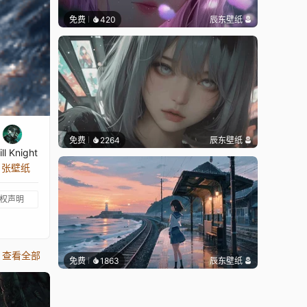
免费
420
辰东壁纸
免费
2264
辰东壁纸
ll Knight
5 张壁纸
权声明
查看全部
免费
1863
辰东壁纸