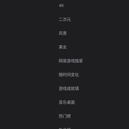
4K
二次元
风景
美女
网易游戏独家
随时间变化
游戏成就墙
音乐桌面
热门榜