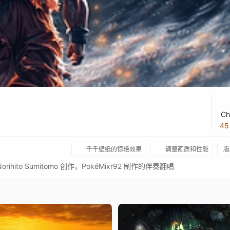
Chi
4
千千壁纸的惊艳效果
调整画质和性能
版
由 Norihito Sumitomo 创作，PokéMixr92 制作的伴奏翻唱