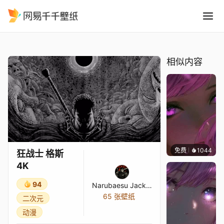
狂战士 格斯 4K
精选
狂战士 格斯 4K
相似内容
免费
1044
辰东
狂战士 格斯
4K
94
Narubaesu Jackson
65 张壁纸
二次元
动漫