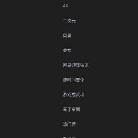
4K
二次元
风景
美女
网易游戏独家
随时间变化
游戏成就墙
音乐桌面
热门榜