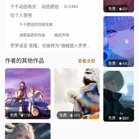
千千动态格式
动态壁纸
9.04M
免费
931
辰东壁
仅个人使用
千千壁纸的惊艳效果
调整画质和性能
版权声明
罗罗诺亚·索隆，也被称为“海贼猎人罗罗诺亚·索隆”，是漫画 One Piece 的主要角色之一。他是第一个加入路飞船员的成员，成为船员的战斗员，也是他们的两名剑士之一，另一位是布鲁克。
作者的其他作品
查看全部
免费
442
辰东壁
免费
176
免费
365
免费
888
辰东壁