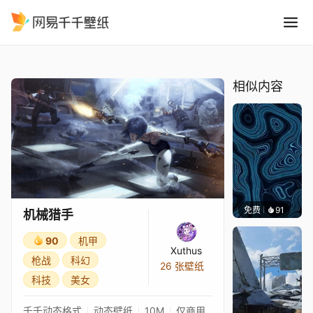
机械猎手
精选
机械猎手
相似内容
免费
91
Parme
机械猎手
90
机甲
Xuthus
枪战
科幻
26 张壁纸
科技
美女
千千动态格式
动态壁纸
10M
仅商用