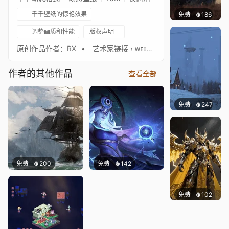
千千壁纸的惊艳效果
免费
186
Syxap
调整画质和性能
版权声明
原创作品作者：RX⠀• ⠀艺术家链接 › ᴡᴇɪʙᴏ⠀[weibo.com]⠀• ⠀艺术家链接 › ᴀʀᴛsᴛᴀᴛɪᴏɴ⠀[rxart.artstation.com] ♫ Audiomachine - We Are Gods ✨ 查看我的工作坊，发现更多精彩壁纸！✨
作者的其他作品
查看全部
免费
247
Syxap
免费
200
免费
142
免费
102
渔小小