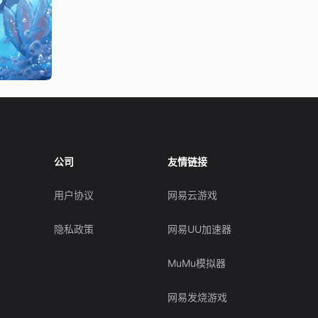
公司
友情链接
用户协议
网易云游戏
隐私政策
网易UU加速器
MuMu模拟器
网易发烧游戏