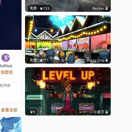
免费
133
Recker
免费
171
Pizza Dog
Xuthus
6 张壁纸
权声明
查看全部
￥1
小鹿子