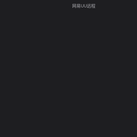
网易UU远程