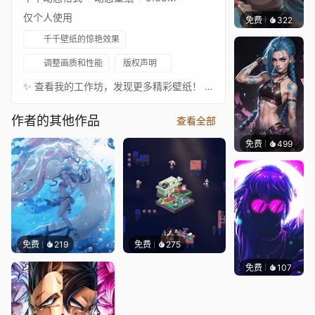
仅个人使用
免费
322
｡✧Ma
千千壁纸的惊艳效果
调整画质和性能
版权声明
✨ 查看我的工作坊，发现更多精彩壁纸！ ✨ ♫ Max Brhon - Cyberpunk
作者的其他作品
查看全部
免费
499
Kyllar
免费
219
免费
275
免费
107
VortFX