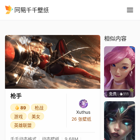
枪手
精选
枪手
相似内容
免费
111
Melon
枪手
89
枪战
Xuthus
游戏
美女
26 张壁纸
英雄联盟
千千动态格式
动态壁纸
9.68M