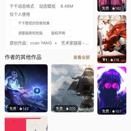
千千动态格式
动态壁纸
8.48M
免费
162
🅽🅴🅾
仅个人使用
千千壁纸的惊艳效果
调整画质和性能
版权声明
原创作品：ccan YANG⠀• ⠀艺术家链接 › ᴀʀᴛsᴛᴀᴛɪᴏɴ⠀[sonnyyang.artstation.com] ♫ TheFatRat - Electrified ✨ 查看我的工作坊，获取更多精彩壁纸！✨
作者的其他作品
查看全部
￥1
116
渔小小
免费
142
免费
200
免费
107
VortFX