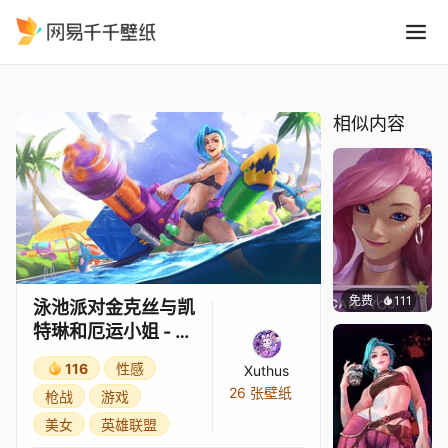
泳池派对金克丝与凯特琳和厄运
精选
泳池派对金克丝与凯特琳和厄运小姐 - 英雄联盟
相似内容
免费
111
Melon
泳池派对金克丝与凯
特琳和厄运小姐 - 英
雄联盟
116
性感
Xuthus
26 张壁纸
枪战
游戏
美女
英雄联盟