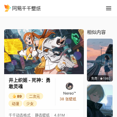
井上织姬 - 死神：勇敢灵魂
精选
井上织姬 - 死神：勇敢灵魂
相似内容
免费
1980
辰东
井上织姬 - 死神：勇
敢灵魂
Nereo™
89
二次元
38 张壁纸
动漫
少女
千千动态格式
静态壁纸
4.81M