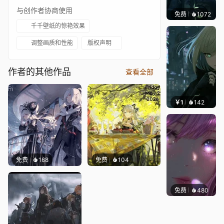
与创作者协商使用
免费
1072
辰东
千千壁纸的惊艳效果
调整画质和性能
版权声明
作者的其他作品
查看全部
￥1
142
辰东壁
免费
168
免费
104
免费
480
辰东壁