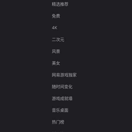
精选推荐
免费
4K
二次元
风景
美女
网易游戏独家
随时间变化
游戏成就墙
音乐桌面
热门榜