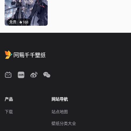
免费
168
产品
网站导航
下载
站点地图
壁纸分类大全