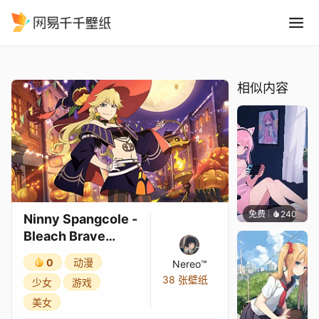
Ninny Spangcole - Bleach B
精选
Ninny Spangcole - Bleach Brave Souls x Burn The Witch!
相似内容
免费
240
好看壁
Ninny Spangcole -
Bleach Brave
Souls x Burn The
0
动漫
Nereo™
Witch!
38 张壁纸
少女
游戏
美女