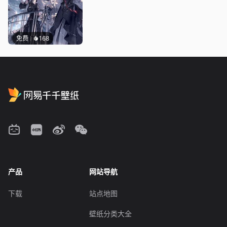
免费
168
产品
网站导航
下载
站点地图
壁纸分类大全