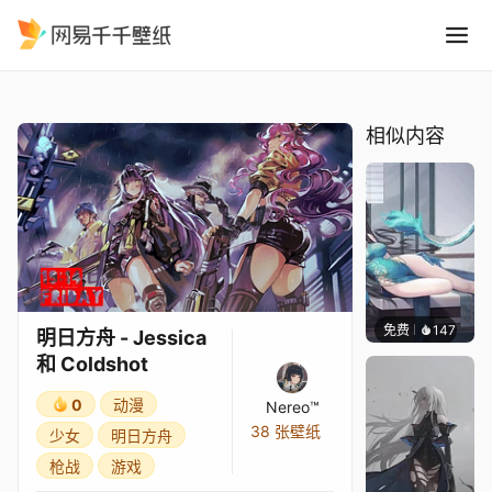
明日方舟 - Jessica 和 Coldsh
精选
明日方舟 - Jessica 和 Coldshot
相似内容
免费
147
Kijeth
明日方舟 - Jessica
和 Coldshot
0
动漫
Nereo™
38 张壁纸
少女
明日方舟
枪战
游戏