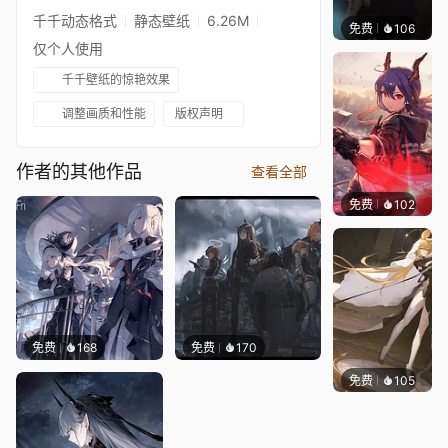
千千动态格式
静态壁纸
6.26M
免费
106
Narub
仅个人使用
千千壁纸的惊艳效果
调整画质和性能
版权声明
作者的其他作品
查看全部
免费
102
Kyllar
免费
168
免费
170
免费
105
Kijeth