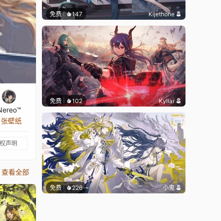
免费
147
Kijethone
免费
102
Kyllar
Nereo™
8 张壁纸
权声明
查看全部
免费
226
小鬼