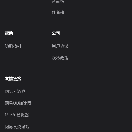
新品榜
作者榜
帮助
公司
功能指引
用户协议
隐私政策
友情链接
网易云游戏
网易UU加速器
MuMu模拟器
网易发烧游戏