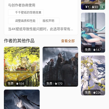
与创作者协商使用
￥1
93
冷鸟ha
千千壁纸的惊艳效果
调整画质和性能
版权声明
当4K壁纸导致性能问题时，此选项非常有用。
作者的其他作品
查看全部
免费
147
Kijeth
免费
104
免费
170
免费
226
小鬼